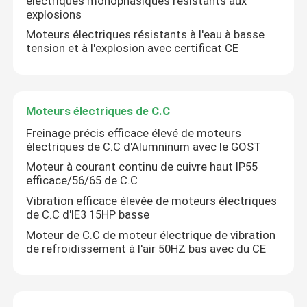
électriques monophasiques résistants aux
explosions
Moteurs électriques résistants à l'eau à basse
Au sujet de nous
tension et à l'explosion avec certificat CE
Visite d'usine
Moteurs électriques de C.C
Contrôle de qualité
Freinage précis efficace élevé de moteurs
électriques de C.C d'Alumninum avec le GOST
Moteur à courant continu de cuivre haut IP55
Contactez-nous
efficace/56/65 de C.C
Vibration efficace élevée de moteurs électriques
Demandez une citation
de C.C d'IE3 15HP basse
Moteur de C.C de moteur électrique de vibration
de refroidissement à l'air 50HZ bas avec du CE
Moteur électrique de rendement élevé
Moteurs électriques monophasé