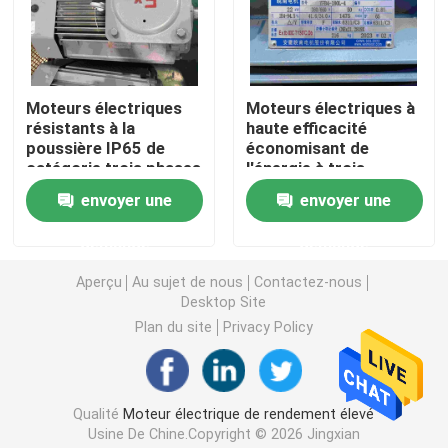
Moteurs électriques triphasés
Moteurs électriques
Moteurs électriques à
Moteurs électriques de basse tension
résistants à la
haute efficacité
poussière IP65 de
économisant de
catégorie trois phases
l'énergie à trois
Moteur à induction moyen de tension
résistants aux
phases résistant à
envoyer une
envoyer une
explosions
l'explosion
Moteurs à induction à haute tension
demande
demande
Aperçu
Au sujet de nous
Contactez-nous
Desktop Site
Moteurs électriques anti-déflagrants
Plan du site
Privacy Policy
Moteurs électriques de C.C
Qualité
Moteur électrique de rendement élevé
Moteur électrique de vitesse variable
Usine De Chine.Copyright © 2026 Jingxian