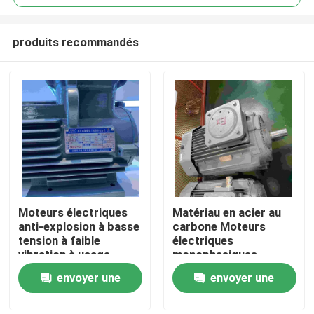
produits recommandés
Moteurs électriques
Matériau en acier au
Maison
anti-explosion à basse
carbone Moteurs
tension à faible
électriques
vibration à usage
monophasiques
Produits
multiple
résistants aux
envoyer une
envoyer une
explosions
demande
demande
Vidéos