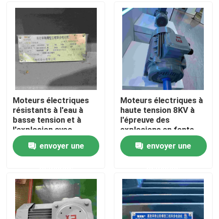
Au sujet de nous
Visite d'usine
Contrôle de qualité
Moteurs électriques
Moteurs électriques à
résistants à l'eau à
haute tension 8KV à
basse tension et à
l'épreuve des
Contactez-nous
l'explosion avec
explosions en fonte
certificat CE
sur mesure
envoyer une
envoyer une
Demandez une citation
demande
demande
Moteur électrique de rendement élevé
Moteurs électriques monophasé