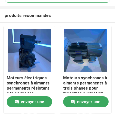
produits recommandés
Moteurs électriques
Moteurs synchrones à
Maison
synchrones à aimants
aimants permanents à
permanents résistant
trois phases pour
à la poussière
machines d'injection
Produits
envoyer une
envoyer une
demande
demande
Vidéos