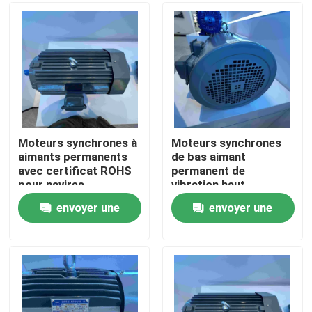
Au sujet de nous
Visite d'usine
Contrôle de qualité
Moteurs synchrones à
Moteurs synchrones
aimants permanents
de bas aimant
avec certificat ROHS
permanent de
Contactez-nous
pour navires
vibration haut
efficaces
envoyer une
envoyer une
Demandez une citation
demande
demande
Moteur électrique de rendement élevé
Moteurs électriques monophasé