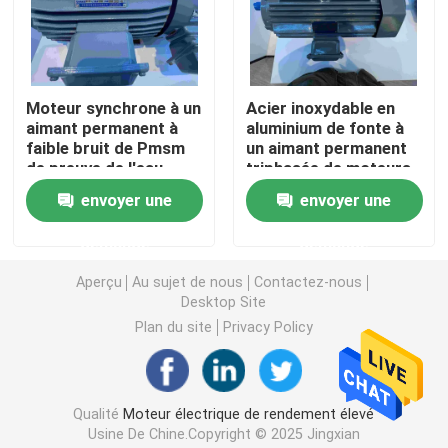
Moteurs électriques triphasés
Moteur synchrone à un
Acier inoxydable en
Moteurs électriques de basse tension
aimant permanent à
aluminium de fonte à
faible bruit de Pmsm
un aimant permanent
de preuve de l'eau
triphasée de moteurs
Moteur à induction moyen de tension
synchrones
envoyer une
envoyer une
Moteurs à induction à haute tension
demande
demande
Aperçu
Au sujet de nous
Contactez-nous
Desktop Site
Moteurs électriques anti-déflagrants
Plan du site
Privacy Policy
Moteurs électriques de C.C
Qualité
Moteur électrique de rendement élevé
Moteur électrique de vitesse variable
Usine De Chine.Copyright © 2025 Jingxian