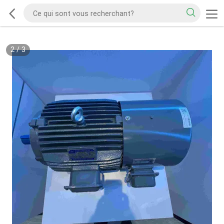
2
/
3