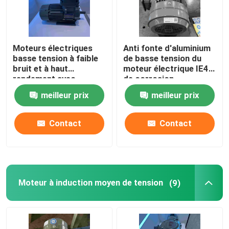
Moteurs à induction à haute tension
Moteurs électriques
Anti fonte d'aluminium
basse tension à faible
de basse tension du
Moteurs électriques anti-déflagrants
bruit et à haut
moteur électrique IE4
rendement avec
de corrosion
certificat CE
Moteurs électriques de C.C
meilleur prix
meilleur prix
Contact
Contact
Moteur électrique de vitesse variable
Moteurs synchrones à un aimant permanent
Moteur à induction moyen de tension
(9)
Moteurs électriques spéciaux
convertisseur de fréquence