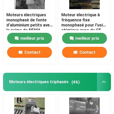
Moteurs électriques
Moteur électrique à
monophasé de fonte
frèquence fixe
d'aluminium petits avec
monophasé pour l'usine
la prime de NEMA
chimique avec du CE
meilleur prix
meilleur prix
Contact
Contact
Accueil
Moteurs électriques triphasés
(46)
A propos de nous
Contacts