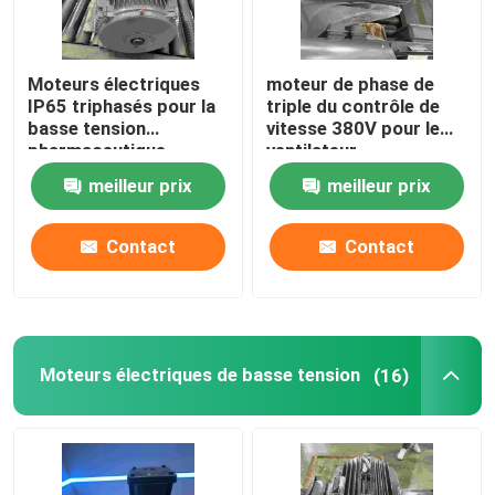
Produits
Moteurs électriques
moteur de phase de
IP65 triphasés pour la
triple du contrôle de
basse tension
vitesse 380V pour le
Vidéos
pharmaceutique
ventilateur
meilleur prix
meilleur prix
Moteur électrique de rendement élevé
Contact
Contact
Moteurs électriques monophasé
Moteurs électriques triphasés
Moteurs électriques de basse tension
(16)
Moteurs électriques de basse tension
Moteur à induction moyen de tension