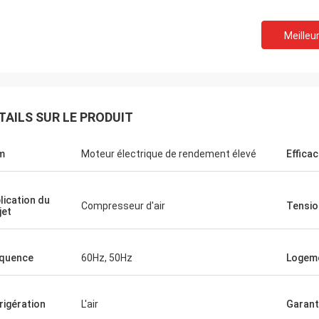
Meilleur
TAILS SUR LE PRODUIT
m
Moteur électrique de rendement élevé
Efficac
lication du
Compresseur d'air
Tensio
jet
quence
60Hz, 50Hz
Logem
rigération
L'air
Garant