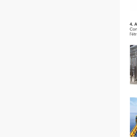
4. 
Con
l'é