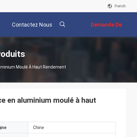
French
Contactez Nous
Demande De
Soumission
描
roduits
luminium Moulé À Haut Rendement
述
ce en aluminium moulé à haut
gine
Chine