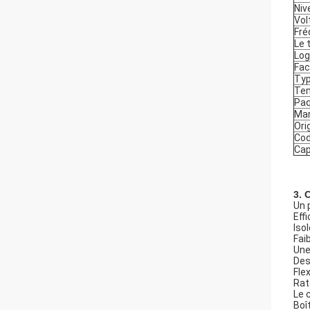
Niv
Vol
Fré
Le 
Lo
Fac
Typ
Tem
Paq
Ma
Ori
Cod
Cap
3. 
Un 
Eff
Iso
Faib
Une
Des
Flex
Rat
Le 
Boî