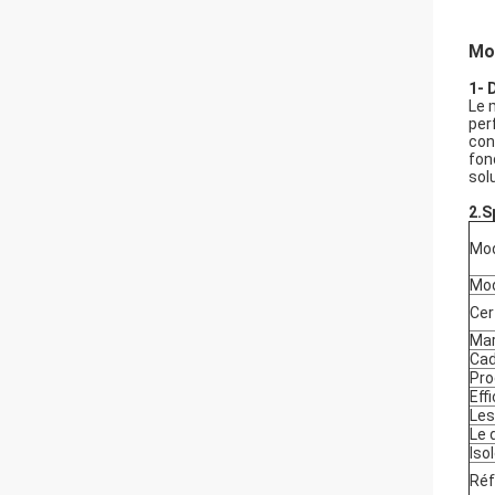
Mot
1- 
Le 
per
con
fon
sol
2.
S
Mod
Mod
Cer
Ma
Cad
Pro
Eff
Les
Le 
Iso
Réf