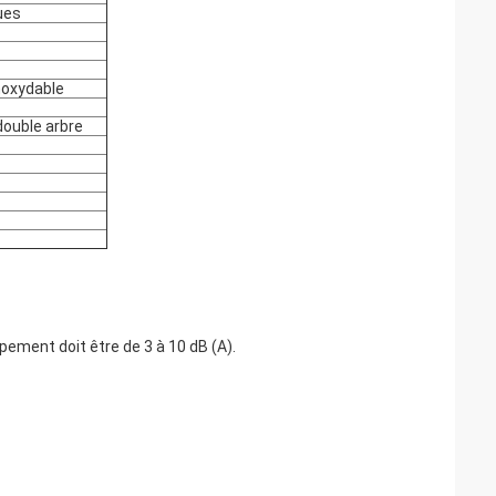
ues
noxydable
double arbre
ipement doit être de 3 à 10 dB (A).