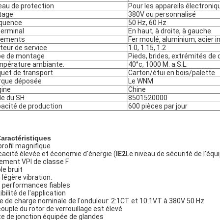
eau de protection
Pour les appareils électroniq
tage
380V ou personnalisé
quence
50 Hz, 60 Hz
terminal
En haut, à droite, à gauche.
gements
Fer moulé, aluminium, acier i
teur de service
1.0, 1.15, 1.2
e de montage
Pieds, brides, extrémités de 
pérature ambiante.
40°c, 1000 M. a.S.L.
uet de transport
Carton/étui en bois/palette
rque déposée
Le WNM
gine
Chine
e du SH
8501520000
acité de production
600 pièces par jour
Caractéristiques
profil magnifique
icacité élevée et économie d'énergie (
IE2
Le niveau de sécurité de l'équ
lement VPI de classe F
le bruit
 légère vibration.
 performances fiables
ibilité de l'application
e de charge nominale de l'onduleur: 2:1CT et 10:1VT à 380V 50 Hz
couple du rotor de verrouillage est élevé
te de jonction équipée de glandes