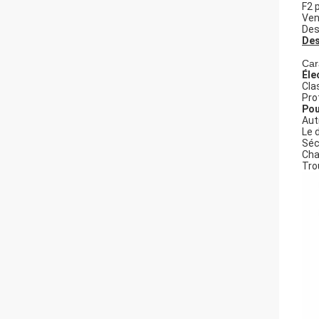
F2 
Ven
Des
Des
Car
Éle
Cla
Pro
Pou
Aut
Le 
Séc
Cha
Tro