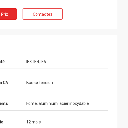
 Prix
Contactez
ité
IE3, IE4, IE5
n CA
Basse tension
ents
Fonte, aluminium, acier inoxydable
ie
12 mois