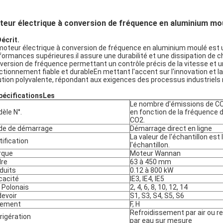
eur électrique à conversion de fréquence en aluminium mo
Décrit.
moteur électrique à conversion de fréquence en aluminium moulé est 
formances supérieures.il assure une durabilité et une dissipation de 
version de fréquence permettant un contrôle précis de la vitesse et 
ctionnement fiable et durableEn mettant l'accent sur l'innovation et 
ution polyvalente, répondant aux exigences des processus industriel
pécifications
Les
Le nombre d'émissions de CO
èle N°.
en fonction de la fréquence 
CO2.
e de démarrage
Démarrage direct en ligne
La valeur de l'échantillon est 
tification
l'échantillon.
rque
Moteur Wannan
re
63 à 450 mm
duits
0.12 à 800 kW
icacité
IE3, IE4, IE5
 Polonais
2, 4, 6, 8, 10, 12, 14
devoir
S1, S3, S4, S5, S6
lement
F, H
Refroidissement par air ou r
rigération
par eau sur mesure