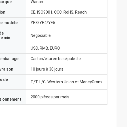
marque
Wanan
ion
CE, ISO9001, CCC, RoHS, Reach
e modèle
YE3/YE4/YE5
de
Négociable
e min
USD, RMB, EURO
'emballage
Carton/étui en bois/palette
ivraison
10 jours à 30 jours
s de
T/T, L/C, Western Union et MoneyGram
2000 pièces par mois
isionnement