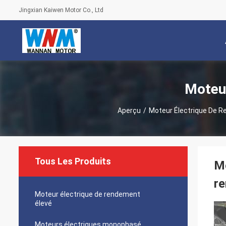
Jingxian Kaiwen Motor Co., Ltd
Moteur
Aperçu
/
Moteur Électrique De R
Tous Les Produits
Mo
r
Moteur électrique de rendement
élevé
Moteurs électriques monophasé