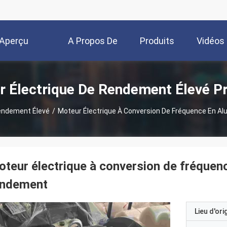
Aperçu
A Propos De
Produits
Vidéos
Nous
 Électrique De Rendement Élevé P
endement Élevé
/
Moteur Électrique À Conversion De Fréquence En A
teur électrique à conversion de fréquen
endement
Lieu d'ori