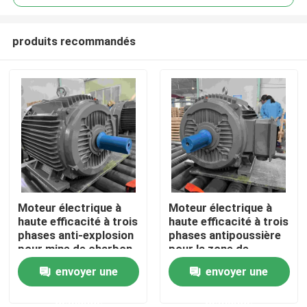
produits recommandés
Moteur électrique à
Moteur électrique à
Maison
haute efficacité à trois
haute efficacité à trois
phases anti-explosion
phases antipoussière
pour mine de charbon
pour la zone de
Produits
poussière avec GOST
envoyer une
envoyer une
demande
demande
Vidéos