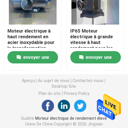
Moteurs électriques triphasés
Moteur électrique à
IP65 Moteur
Moteurs électriques de basse tension
haut rendement en
électrique à grande
acier inoxydable pour
vitesse à haut
la transformation
rendement pour les
Moteur à induction moyen de tension
alimentaire avec GOST
machines de conduite
envoyer une
envoyer une
Moteurs à induction à haute tension
demande
demande
Aperçu
Au sujet de nous
Contactez-nous
Desktop Site
Moteurs électriques anti-déflagrants
Plan du site
Privacy Policy
Moteurs électriques de C.C
Qualité
Moteur électrique de rendement élevé
Moteur électrique de vitesse variable
Usine De Chine.Copyright © 2026 Jingxian