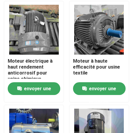
Au sujet de nous
Visite d'usine
Contrôle de qualité
Moteur électrique à
Moteur à haute
haut rendement
efficacité pour usine
anticorrosif pour
textile
Contactez-nous
usine chimique
envoyer une
envoyer une
Demandez une citation
demande
demande
Moteur électrique de rendement élevé
Moteurs électriques monophasé