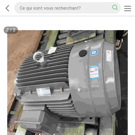
2
/
2