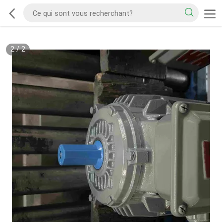
2
/
2