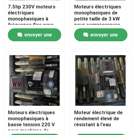
7.5hp 230V moteurs
Moteurs électriques
électriques
monophasiques de
Produits
monophasiques à
petite taille de 3 kW
fréquence fixe avec
pour compresseurs
RoHS
d'air
envoyer une
envoyer une
Vidéos
demande
demande
Moteur électrique de rendement élevé
Moteurs électriques monophasé
Moteurs électriques triphasés
Moteurs électriques
Moteur électrique de
Moteurs électriques de basse tension
monophasiques à
rendement élevé de
basse tension 220 V
résistant à l'eau
pour machines de
Moteur à induction moyen de tension