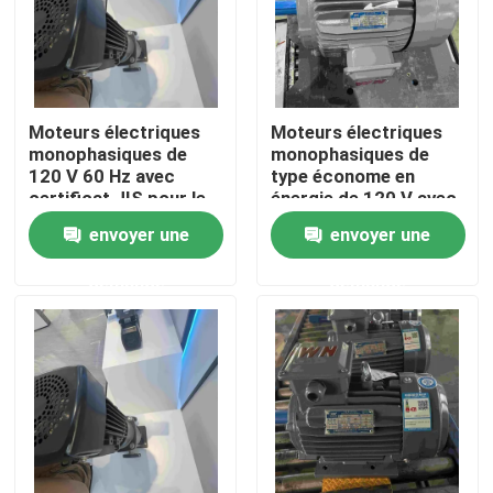
Moteurs électriques
Moteurs électriques
monophasiques de
monophasiques de
120 V 60 Hz avec
type économe en
certificat JIS pour le
énergie de 120 V avec
secteur médical
freinage précis
envoyer une
envoyer une
demande
demande
Accueil
A propos de nous
Contacts