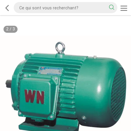
2
/
3