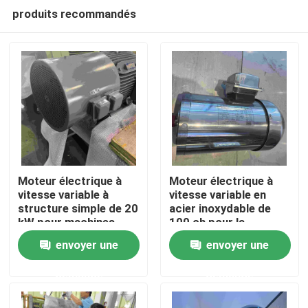
produits recommandés
Moteur électrique à
Moteur électrique à
vitesse variable à
vitesse variable en
structure simple de 20
acier inoxydable de
Maison
kW pour machines
100 ch pour la
d'emballage
construction
envoyer une
envoyer une
Produits
demande
demande
Vidéos