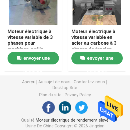
Moteurs électriques triphasés
Moteur électrique à
Moteur électrique à
Moteurs électriques de basse tension
vitesse variable de 3
vitesse variable en
phases pour
acier au carbone à 3
machines-outils
phases de tension
Moteur à induction moyen de tension
avec CE
envoyer une
envoyer une
Moteurs à induction à haute tension
demande
demande
Aperçu
Au sujet de nous
Contactez-nous
Desktop Site
Moteurs électriques anti-déflagrants
Plan du site
Privacy Policy
Moteurs électriques de C.C
Qualité
Moteur électrique de rendement élevé
Moteur électrique de vitesse variable
Usine De Chine.Copyright © 2026 Jingxian