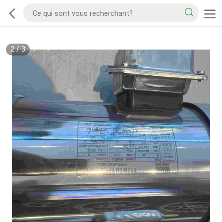
2
/
3