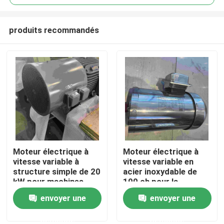
produits recommandés
Moteur électrique à
Moteur électrique à
Maison
vitesse variable à
vitesse variable en
structure simple de 20
acier inoxydable de
kW pour machines
100 ch pour la
Produits
d'emballage
construction
envoyer une
envoyer une
demande
demande
Vidéos