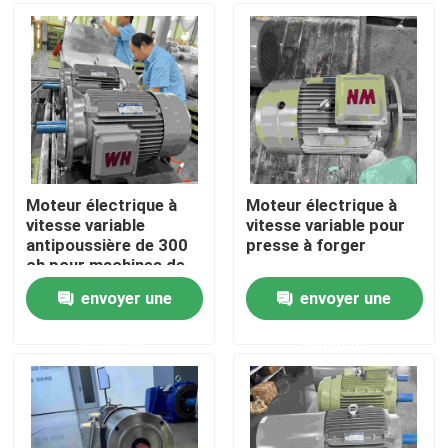
Au sujet de nous
Visite d'usine
Contrôle de qualité
Moteur électrique à
Moteur électrique à
vitesse variable
vitesse variable pour
antipoussière de 300
presse à forger
Contactez-nous
ch pour machines de
transport
envoyer une
envoyer une
Demandez une citation
demande
demande
Moteur électrique de rendement élevé
Moteurs électriques monophasé