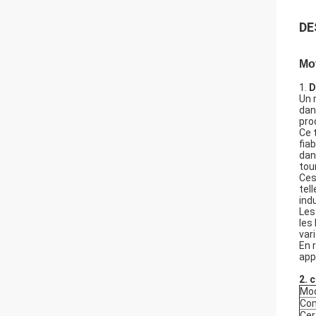
DE
Mot
1.
D
Un 
dan
pro
Ce 
fia
dan
tou
Ces
tel
indu
Les
les
var
En 
app
2.
c
Mod
Co
Cer