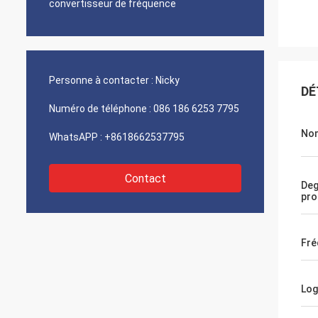
convertisseur de fréquence
Personne à contacter :
Nicky
DÉ
Numéro de téléphone :
086 186 6253 7795
No
WhatsAPP :
+8618662537795
Contact
Deg
pro
Fré
Lo