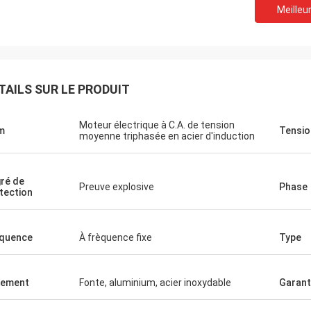
Meilleur
TAILS SUR LE PRODUIT
Moteur électrique à C.A. de tension
m
Tensio
moyenne triphasée en acier d'induction
ré de
Preuve explosive
Phase
tection
quence
À frèquence fixe
Type
gement
Fonte, aluminium, acier inoxydable
Garant