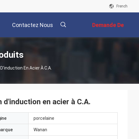
French
Contactez Nous
Demande De
Soumission
描
oduits
'induction En Acier À C.A.
述
d'induction en acier à C.A.
gine
porcelaine
marque
Wanan