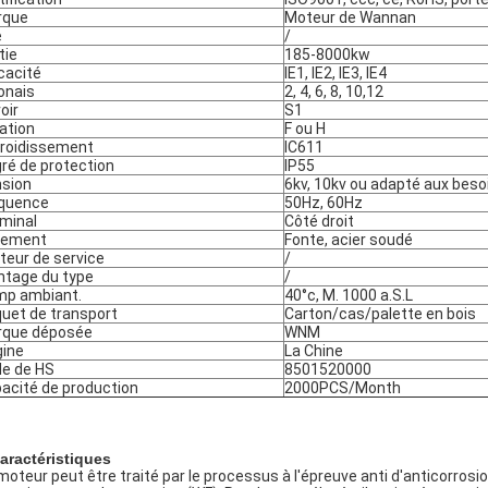
rque
Moteur de Wannan
e
/
tie
185-8000kw
icacité
IE1, IE2, IE3, IE4
onais
2, 4, 6, 8, 10,12
oir
S1
lation
F ou H
roidissement
IC611
ré de protection
IP55
sion
6kv, 10kv ou adapté aux besoi
quence
50Hz, 60Hz
minal
Côté droit
gement
Fonte, acier soudé
teur de service
/
tage du type
/
p ambiant.
40°c, M. 1000 a.S.L
uet de transport
Carton/cas/palette en bois
rque déposée
WNM
gine
La Chine
e de HS
8501520000
acité de production
2000PCS/Month
aractéristiques
moteur peut être traité par le processus à l'épreuve anti d'anticorrosio