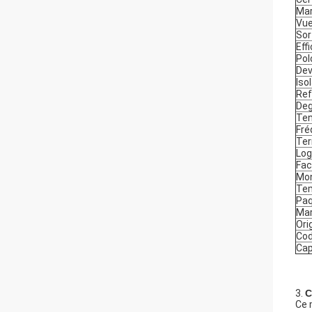
Ma
Vu
Sor
Eff
Pol
Dev
Iso
Ref
Deg
Ten
Fré
Ter
Lo
Fac
Mon
Tem
Paq
Ma
Ori
Cod
Cap
3.
C
Ce 