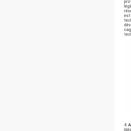
pro
lég
rés
est
tec
dév
cag
tech
4.
A
Idé