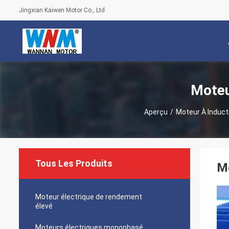
Jingxian Kaiwen Motor Co., Ltd
Moteu
Aperçu
/
Moteur À Induct
Tous Les Produits
Mo
Moteur électrique de rendement
élevé
Moteurs électriques monophasé