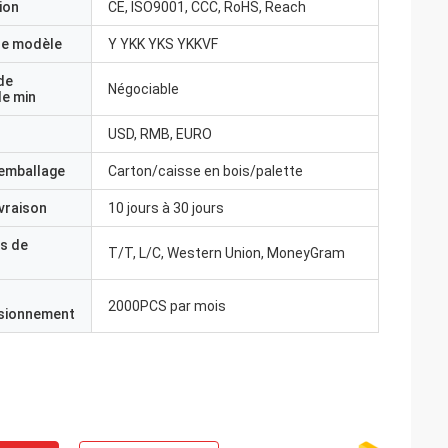
ion
CE, ISO9001, CCC, RoHS, Reach
e modèle
Y YKK YKS YKKVF
de
Négociable
e min
USD, RMB, EURO
'emballage
Carton/caisse en bois/palette
ivraison
10 jours à 30 jours
s de
T/T, L/C, Western Union, MoneyGram
2000PCS par mois
isionnement