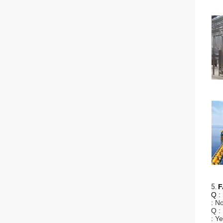
5.
F
Q :
: N
Q :
: Y