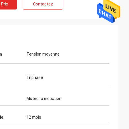
 Prix
Contactez
n
Tension moyenne
Triphasé
Moteur à induction
ie
12 mois