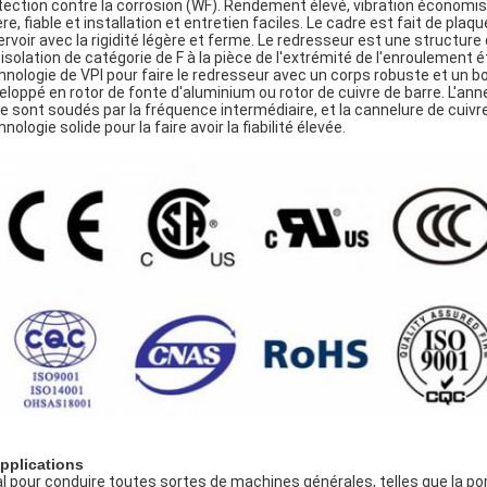
tection contre la corrosion (WF). Rendement élevé, vibration économise
ère, fiable et installation et entretien faciles. Le cadre est fait de pl
ervoir avec la rigidité légère et ferme. Le redresseur est une struct
 isolation de catégorie de F à la pièce de l'extrémité de l'enroulement é
hnologie de VPI pour faire le redresseur avec un corps robuste et un bo
eloppé en rotor de fonte d'aluminium ou rotor de cuivre de barre. L'ann
e sont soudés par la fréquence intermédiaire, et la cannelure de cuivre
nologie solide pour la faire avoir la fiabilité élevée.
pplications
al pour conduire toutes sortes de machines générales, telles que la pom