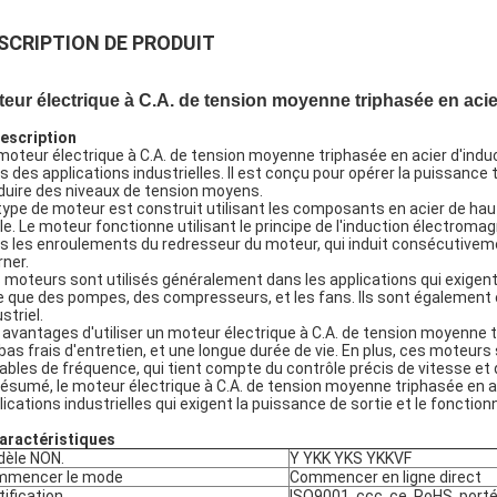
SCRIPTION DE PRODUIT
eur électrique à C.A. de tension moyenne triphasée en acie
escription
moteur électrique à C.A. de tension moyenne triphasée en acier d'indu
s des applications industrielles. Il est conçu pour opérer la puissance 
duire des niveaux de tension moyens.
type de moteur est construit utilisant les composants en acier de haut
ble. Le moteur fonctionne utilisant le principe de l'induction électro
s les enroulements du redresseur du moteur, qui induit consécutiveme
rner.
 moteurs sont utilisés généralement dans les applications qui exigent l
le que des pompes, des compresseurs, et les fans. Ils sont égalemen
striel.
 avantages d'utiliser un moteur électrique à C.A. de tension moyenne t
 bas frais d'entretien, et une longue durée de vie. En plus, ces mot
iables de fréquence, qui tient compte du contrôle précis de vitesse et 
résumé, le moteur électrique à C.A. de tension moyenne triphasée en aci
lications industrielles qui exigent la puissance de sortie et le fonctio
aractéristiques
èle NON.
Y YKK YKS YKKVF
mmencer le mode
Commencer en ligne direct
tification
ISO9001, ccc, ce, RoHS, port