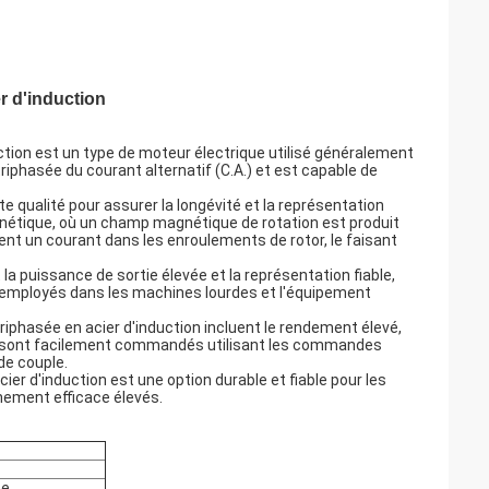
r d'induction
ction est un type de moteur électrique utilisé généralement
triphasée du courant alternatif (C.A.) et est capable de
e qualité pour assurer la longévité et la représentation
magnétique, où un champ magnétique de rotation est produit
nt un courant dans les enroulements de rotor, le faisant
a puissance de sortie élevée et la représentation fiable,
t employés dans les machines lourdes et l'équipement
riphasée en acier d'induction incluent le rendement élevé,
eurs sont facilement commandés utilisant les commandes
de couple.
er d'induction est une option durable et fiable pour les
nnement efficace élevés.
ée