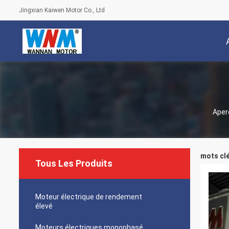
Jingxian Kaiwen Motor Co., Ltd
Aper
mots clé
Tous Les Produits
Moteur électrique de rendement
élevé
Moteurs électriques monophasé