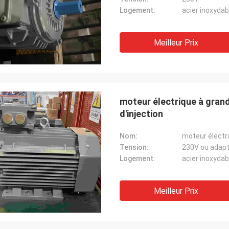
Logement:
acier inoxydab
Meilleur Prix
moteur électrique à gran
d'injection
Nom:
Tension:
230V ou adapt
Logement:
acier inoxydab
Meilleur Prix