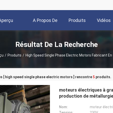
Aperçu
A Propos De
Produits
Vidéos
Nous
Résultat De La Recherche
çu
/
Produits
/
High Speed Single Phase Electric Motors Fabricant En 
s [ high speed single phase electric motors ] rencontre
5
produits.
moteurs électriques à gr
production de métallurgi
Nom:
Tension:
230V